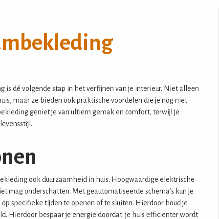
ordijnen in de studeerkamer
ordijnen in de babykamer
ordijnen in de kinderkamer
aambekleding
 is dé volgende stap in het verfijnen van je interieur. Niet alleen
huis, maar ze bieden ook praktische voordelen die je nog niet
kleding geniet je van ultiem gemak en comfort, terwijl je
evensstijl.
onen
ekleding ook duurzaamheid in huis. Hoogwaardige elektrische
 niet mag onderschatten. Met geautomatiseerde schema’s kun je
p specifieke tijden te openen of te sluiten. Hierdoor houd je
. Hierdoor bespaar je energie doordat je huis efficiënter wordt