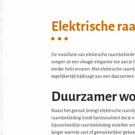
G
G
G
Elektrische r
De installatie van elektrische raambekleding
voegen ze een vleugje elegantie toe aan je 
eerder hebt ervaren. Met elektrische raambe
tegelijkertijd bijdraagt aan een duurzamere l
Duurzamer w
Naast het gemak brengt elektrische raamb
raambekleding biedt functionaliteit die je
bijvoorbeeld je raambekleding instellen om o
langer warmte vast of gemakkelijker gekoeld