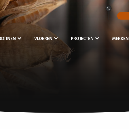
RDIJNEN
VLOEREN
PROJECTEN
MERKEN
vergordijnen
PVC Vloeren
Interieuradvies door Evelyne
ouwgordijnen
COREtec PVC
Zakelijke opdrachten
olgordijnen
Laminaat
nbetweens
Dynamic Vinyl
itrage
Marmoleum
erduisterende gordijnen
Tapijt
solerende gordijnen
koestische gordijnen
ordijnen in de slaapkamer
ordijnen in de woonkamer
ordijnen in de eetkamer