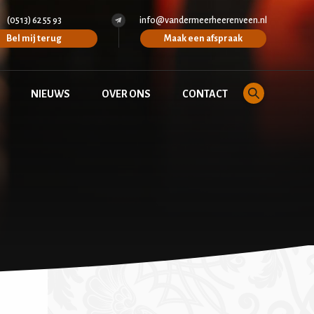
(0513) 62 55 93
info@vandermeerheerenveen.nl
Bel mij terug
Maak een afspraak
NIEUWS
OVER ONS
CONTACT