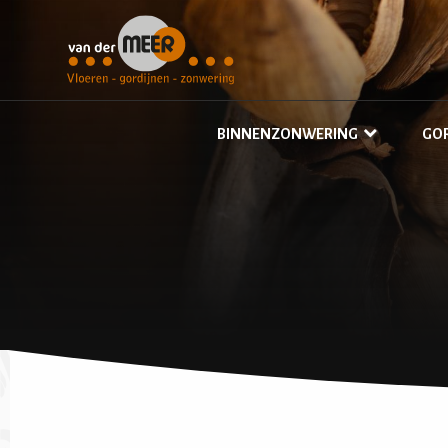
BINNENZONWERING
GO
Houten jaloezieën
O
Duettes
V
Elektrische raamdecoratie
R
Insectenhor
I
V
V
I
A
G
G
G